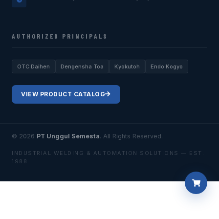
AUTHORIZED PRINCIPALS
OTC Daihen
Dengensha Toa
Kyokutoh
Endo Kogyo
VIEW PRODUCT CATALOG
© 2026
PT Unggul Semesta
. All Rights Reserved.
INDUSTRIAL WELDING & AUTOMATION SOLUTIONS — EST.
1988